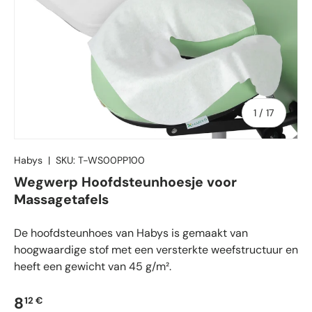
van
1
/
17
Habys
|
SKU:
T-WS00PP100
Wegwerp Hoofdsteunhoesje voor
Massagetafels
De hoofdsteunhoes van Habys is gemaakt van
hoogwaardige stof met een versterkte weefstructuur en
heeft een gewicht van 45 g/m².
Reguliere prijs
8
12 €