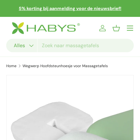
 en
Sn
5% korting bij aanmelding voor de nieuwsbrief!
Ga naar inhoud
Menu
Inloggen
Mandje
Zoeken
Productsoort
Alles
Home
Wegwerp Hoofdsteunhoesje voor Massagetafels
Ga direct naar productinformatie