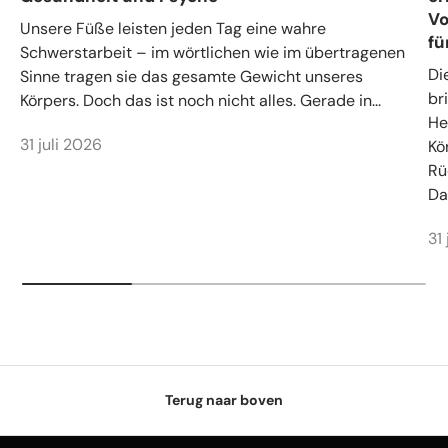
Vo
Unsere Füße leisten jeden Tag eine wahre
fü
Schwerstarbeit – im wörtlichen wie im übertragenen
Di
Sinne tragen sie das gesamte Gewicht unseres
br
Körpers. Doch das ist noch nicht alles. Gerade in...
He
31 juli 2026
Kö
Rü
Da.
31
Terug naar boven