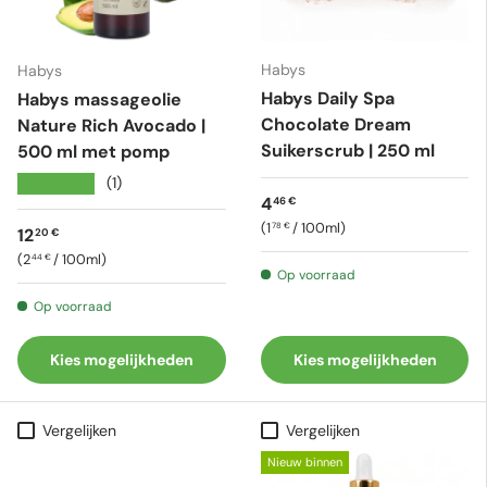
Habys
Habys
Habys Daily Spa
Habys massageolie
Chocolate Dream
Nature Rich Avocado |
Suikerscrub | 250 ml
500 ml met pomp
★★★★★
(1)
Reguliere prijs
4
46 €
Eenheid prijs
1
/
100ml
78 €
Reguliere prijs
12
20 €
Eenheid prijs
2
/
100ml
44 €
Op voorraad
Op voorraad
Kies mogelijkheden
Kies mogelijkheden
Vergelijken
Vergelijken
Nieuw binnen