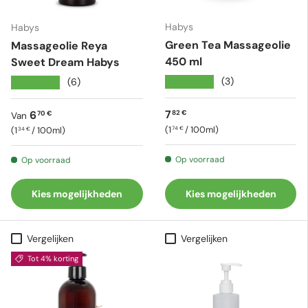
Habys
Habys
Green Tea Massageolie
Massageolie Reya
450 ml
Sweet Dream Habys
★★★★★
(3)
★★★★★
(6)
Reguliere prijs
Reguliere prijs
7
6
82 €
70 €
Van
Eenheid prijs
Eenheid prijs
1
/
100ml
1
/
100ml
74 €
34 €
Op voorraad
Op voorraad
Kies mogelijkheden
Kies mogelijkheden
Vergelijken
Vergelijken
Tot 4% korting