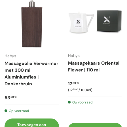
Habys
Habys
Massagekaars Oriental
Massageolie Verwarmer
Flower | 110 ml
met 300 ml
Aluminiumfles |
Reguliere prijs
Donkerbruin
12
39 €
Eenheid prijs
12
/
100ml
39 €
Reguliere prijs
53
88 €
Op voorraad
Op voorraad
Toevoegen aan