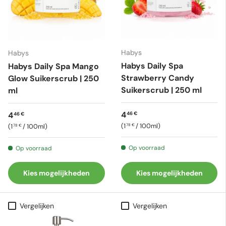
Habys
Habys
Habys Daily Spa
Habys Daily Spa Mango
Strawberry Candy
Glow Suikerscrub | 250
Suikerscrub | 250 ml
ml
Reguliere prijs
Reguliere prijs
4
4
46 €
46 €
Eenheid prijs
Eenheid prijs
1
/
100ml
1
/
100ml
78 €
78 €
Op voorraad
Op voorraad
Kies mogelijkheden
Kies mogelijkheden
Vergelijken
Vergelijken