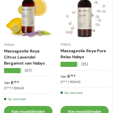
Habys
Habys
Massageolie Reya Pure
Massageolie Reya
Relax Habys
Citrus Lavendel
Bergamot van Habys
★★★★★
(25)
★★★★★
(57)
Reguliere prijs
6
70 €
Van
Eenheid prijs
Reguliere prijs
1
/
100ml
6
34 €
70 €
Van
Eenheid prijs
1
/
100ml
34 €
Op voorraad
Op voorraad
Kies mogelijkheden
Kies mogelijkheden