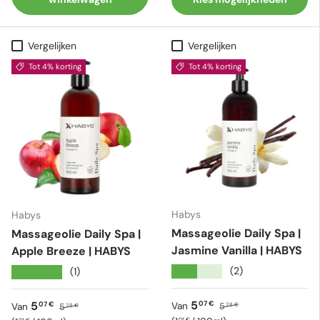
Vergelijken
Vergelijken
Tot 4% korting
Tot 4% korting
Habys
Habys
Massageolie Daily Spa |
Massageolie Daily Spa |
Jasmine Vanilla | HABYS
Apple Breeze | HABYS
★★★★★
(2)
★★★★★
(1)
Verkoopprijs
Reguliere prijs
Verkoopprijs
Reguliere prijs
5
5
07 €
07 €
Van
5
Van
5
28 €
28 €
01 €
01 €