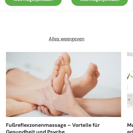
Alles weergeven
Fußreflexzonenmassage – Vorteile für
Ma
Gesundheit und Psyche
er