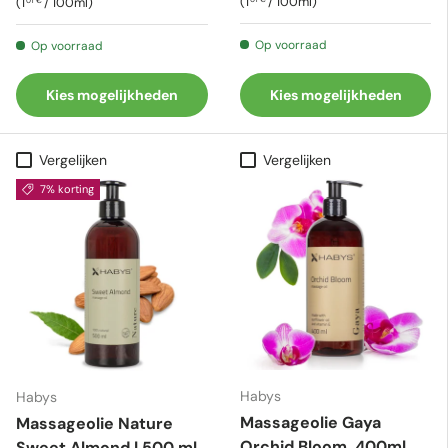
Eenheid prijs
Eenheid prijs
1
/
100ml
1
/
100ml
Op voorraad
Op voorraad
Kies mogelijkheden
Kies mogelijkheden
Vergelijken
Vergelijken
7% korting
Habys
Habys
Massageolie Gaya
Massageolie Nature
Orchid Bloom, 400ml
Sweet Almond | 500 ml