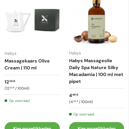
Habys
Habys
Habys Massageolie
Massagekaars Olive
Daily Spa Nature Silky
Cream | 110 ml
Macadamia | 100 ml met
pipet
Reguliere prijs
12
39 €
Eenheid prijs
12
/
100ml
39 €
Reguliere prijs
4
46 €
Op voorraad
Eenheid prijs
4
/
100ml
46 €
Op voorraad
Kies mogelijkheden
Kies mogelijkheden