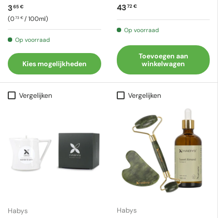
Reguliere prijs
Reguliere prijs
43
3
72 €
65 €
Eenheid prijs
0
/
100ml
73 €
Op voorraad
Op voorraad
Toevoegen aan
Kies mogelijkheden
winkelwagen
Vergelijken
Vergelijken
Habys
Habys