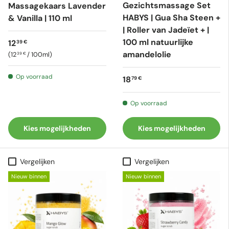
Gezichtsmassage Set
Massagekaars Lavender
HABYS | Gua Sha Steen +
& Vanilla | 110 ml
| Roller van Jadeïet + |
100 ml natuurlijke
Reguliere prijs
12
39 €
amandelolie
Eenheid prijs
12
/
100ml
39 €
Op voorraad
Reguliere prijs
18
79 €
Op voorraad
Kies mogelijkheden
Kies mogelijkheden
Vergelijken
Vergelijken
Nieuw binnen
Nieuw binnen