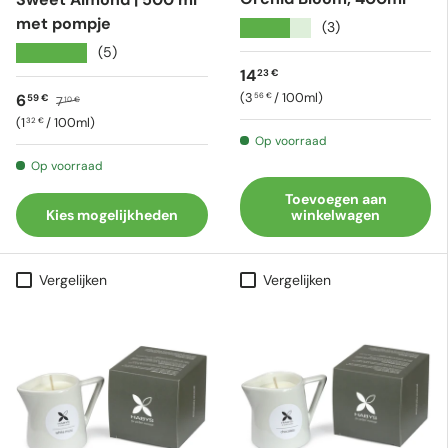
met pompje
★★★★★
(3)
★★★★★
(5)
Reguliere prijs
14
23 €
Eenheid prijs
Verkoopprijs
Reguliere prijs
3
/
100ml
6
56 €
59 €
7
10 €
Eenheid prijs
1
/
100ml
32 €
Op voorraad
Op voorraad
Toevoegen aan
Kies mogelijkheden
winkelwagen
Vergelijken
Vergelijken