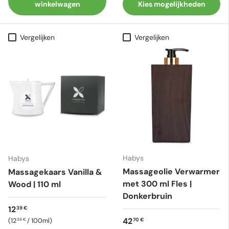
winkelwagen
Kies mogelijkheden
Vergelijken
Vergelijken
Habys
Habys
Massageolie Verwarmer
Massagekaars Vanilla &
met 300 ml Fles |
Wood | 110 ml
Donkerbruin
Reguliere prijs
12
39 €
Reguliere prijs
Eenheid prijs
42
12
/
100ml
70 €
39 €