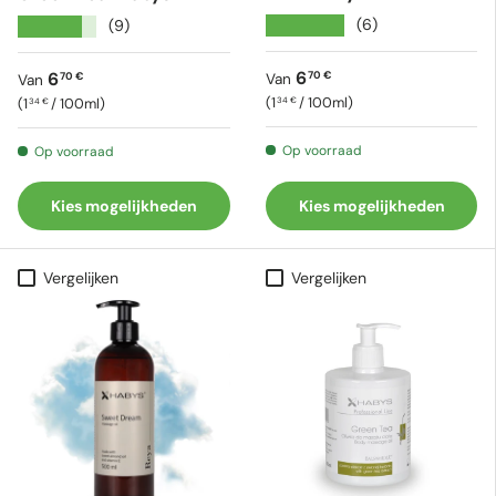
★★★★★
(6)
★★★★★
(9)
Reguliere prijs
Reguliere prijs
6
6
70 €
70 €
Van
Van
Eenheid prijs
Eenheid prijs
1
/
100ml
1
/
100ml
34 €
34 €
Op voorraad
Op voorraad
Kies mogelijkheden
Kies mogelijkheden
Vergelijken
Vergelijken