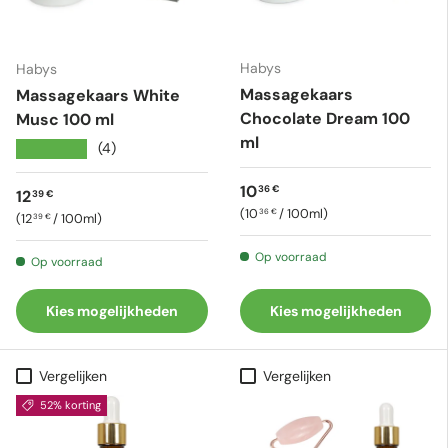
Habys
Habys
Massagekaars
Massagekaars White
Chocolate Dream 100
Musc 100 ml
ml
★★★★★
(4)
Reguliere prijs
10
36 €
Reguliere prijs
12
39 €
Eenheid prijs
10
/
100ml
36 €
Eenheid prijs
12
/
100ml
39 €
Op voorraad
Op voorraad
Kies mogelijkheden
Kies mogelijkheden
Vergelijken
Vergelijken
52% korting