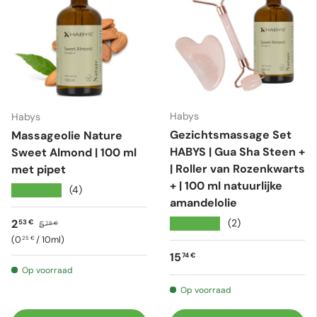
Habys
Habys
Gezichtsmassage Set
Massageolie Nature
HABYS | Gua Sha Steen +
Sweet Almond | 100 ml
| Roller van Rozenkwarts
met pipet
+ | 100 ml natuurlijke
★★★★★
(4)
amandelolie
Verkoopprijs
Reguliere prijs
★★★★★
2
(2)
53 €
5
28 €
Eenheid prijs
0
/
10ml
25 €
Reguliere prijs
15
74 €
Op voorraad
Op voorraad