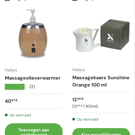
Habys
Habys
Massagekaars Sunshine
Massageolieverwarmer
Orange 100 ml
★★★★★
(2)
Reguliere prijs
12
39 €
Reguliere prijs
40
67 €
Eenheid prijs
12
/
100ml
39 €
Op voorraad
Op voorraad
Toevoegen aan
winkelwagen
Kies mogelijkheden