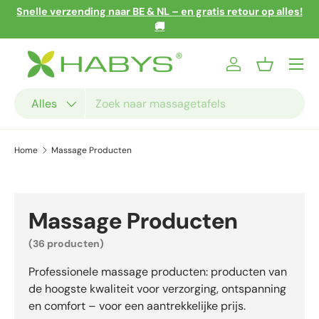
Snelle verzending naar BE & NL – en gratis retour op alles!
Ga naar inhoud
🚚
Menu
Inloggen
Mandje
Zoeken
Productsoort
Alles
Home
Massage Producten
Massage Producten
(36 producten)
Professionele massage producten: producten van
de hoogste kwaliteit voor verzorging, ontspanning
en comfort – voor een aantrekkelijke prijs.