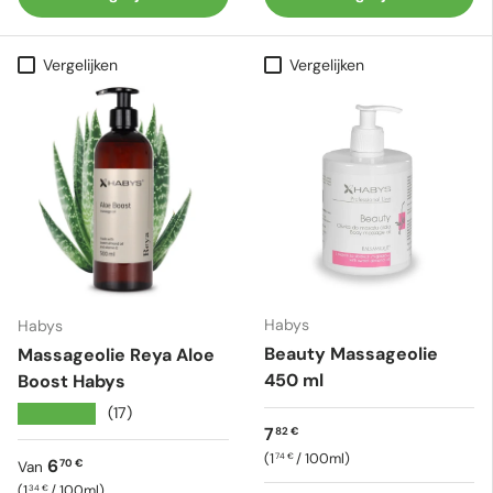
Vergelijken
Vergelijken
Habys
Habys
Beauty Massageolie
Massageolie Reya Aloe
450 ml
Boost Habys
★★★★★
(17)
Reguliere prijs
7
82 €
Eenheid prijs
1
/
100ml
74 €
Reguliere prijs
6
70 €
Van
Eenheid prijs
1
/
100ml
34 €