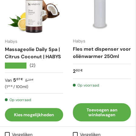
Habys
Habys
Fles met dispenser voor
Massageolie Daily Spa |
oliënwarmer 250ml
Citrus Coconut | HABYS
★★★★★
(2)
Reguliere prijs
2
02 €
Verkoopprijs
Reguliere prijs
5
07 €
Van
5
28 €
Op voorraad
Eenheid prijs
1
/
100ml
01 €
Op voorraad
Toevoegen aan
Kies mogelijkheden
winkelwagen
Vergelijken
Vergelijken