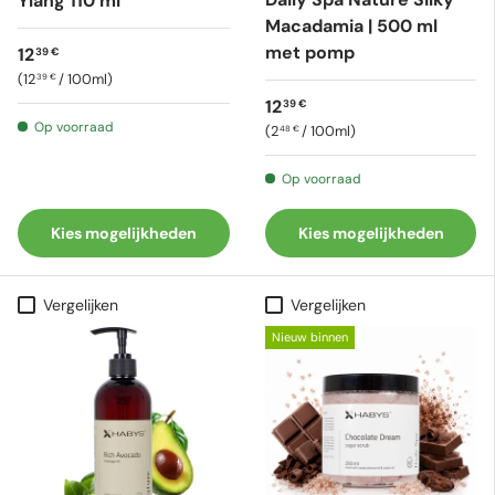
Ylang 110 ml
Macadamia | 500 ml
met pomp
Reguliere prijs
12
39 €
Eenheid prijs
12
/
100ml
39 €
Reguliere prijs
12
39 €
Op voorraad
Eenheid prijs
2
/
100ml
48 €
Op voorraad
Kies mogelijkheden
Kies mogelijkheden
Vergelijken
Vergelijken
Nieuw binnen