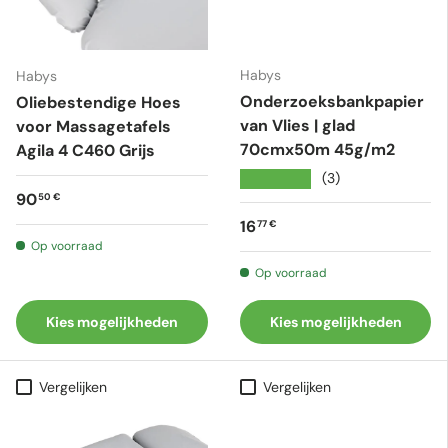
Habys
Habys
Onderzoeksbankpapier
Oliebestendige Hoes
van Vlies | glad
voor Massagetafels
70cmx50m 45g/m2
Agila 4 C460 Grijs
★★★★★
(3)
Reguliere prijs
90
50 €
Reguliere prijs
16
77 €
Op voorraad
Op voorraad
Kies mogelijkheden
Kies mogelijkheden
Vergelijken
Vergelijken