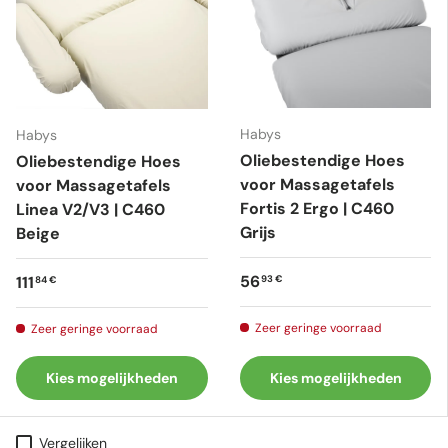
Habys
Habys
Oliebestendige Hoes
Oliebestendige Hoes
voor Massagetafels
voor Massagetafels
Fortis 2 Ergo | C460
Linea V2/V3 | C460
Grijs
Beige
Reguliere prijs
Reguliere prijs
56
111
93 €
84 €
Zeer geringe voorraad
Zeer geringe voorraad
Kies mogelijkheden
Kies mogelijkheden
Vergelijken