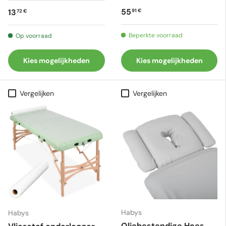
Reguliere prijs
Reguliere prijs
55
13
91 €
72 €
Beperkte voorraad
Op voorraad
Kies mogelijkheden
Kies mogelijkheden
Vergelijken
Vergelijken
Habys
Habys
Oliebestendige Hoes