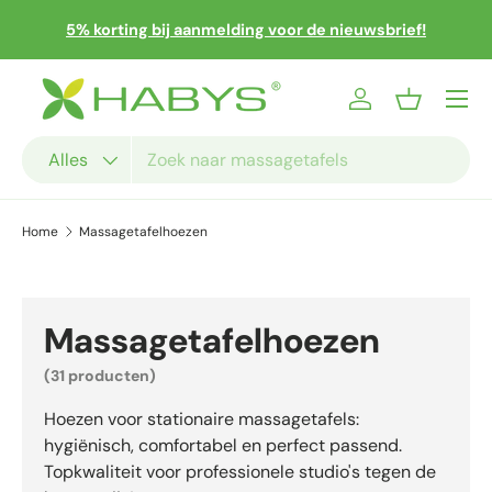
 en
Sn
5% korting bij aanmelding voor de nieuwsbrief!
Ga naar inhoud
Menu
Inloggen
Mandje
Zoeken
Productsoort
Alles
Home
Massagetafelhoezen
Massagetafelhoezen
(31 producten)
Hoezen voor stationaire massagetafels:
hygiënisch, comfortabel en perfect passend.
Topkwaliteit voor professionele studio's tegen de