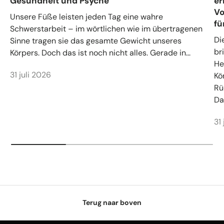
Gesundheit und Psyche
er
Vo
Unsere Füße leisten jeden Tag eine wahre
fü
Schwerstarbeit – im wörtlichen wie im übertragenen
Di
Sinne tragen sie das gesamte Gewicht unseres
br
Körpers. Doch das ist noch nicht alles. Gerade in...
He
31 juli 2026
Kö
Rü
Da.
31
Terug naar boven