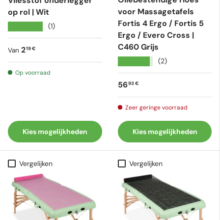
Vliesstof onderlegger
voor Massagetafels
op rol | Wit
Fortis 4 Ergo / Fortis 5
★★★★★
(1)
Ergo / Evero Cross |
C460 Grijs
Reguliere prijs
2
19 €
Van
★★★★★
(2)
Op voorraad
Reguliere prijs
56
93 €
Zeer geringe voorraad
Kies mogelijkheden
Kies mogelijkheden
Vergelijken
Vergelijken