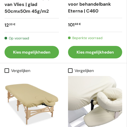
voor behandelbank
van Vlies | glad
Eterna | C460
50cmx50m 45g/m2
Reguliere prijs
Reguliere prijs
101
12
68 €
20 €
Beperkte voorraad
Op voorraad
Kies mogelijkheden
Kies mogelijkheden
Vergelijken
Vergelijken