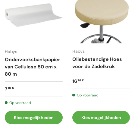
Habys
Habys
Oliebestendige Hoes
Onderzoeksbankpapier
voor de Zadelkruk
van Cellulose 50 cm x
80 m
Reguliere prijs
16
26 €
Reguliere prijs
7
10 €
Op voorraad
Op voorraad
Kies mogelijkheden
Kies mogelijkheden