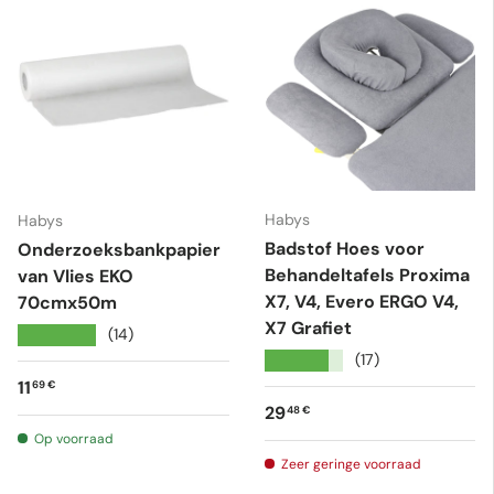
Habys
Habys
Badstof Hoes voor
Onderzoeksbankpapier
Behandeltafels Proxima
van Vlies EKO
X7, V4, Evero ERGO V4,
70cmx50m
X7 Grafiet
★★★★★
(14)
★★★★★
(17)
Reguliere prijs
11
69 €
Reguliere prijs
29
48 €
Op voorraad
Zeer geringe voorraad