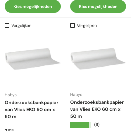
Kies mogelijkheden
Kies mogelijkheden
Vergelijken
Vergelijken
Habys
Habys
Onderzoeksbankpapier
Onderzoeksbankpapier
van Vlies EKO 60 cm x
van Vlies EKO 50 cm x
50 m
50 m
★★★★★
(11)
Reguliere prijs
7
72 €