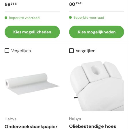
Reguliere prijs
Reguliere prijs
80
56
33 €
93 €
Beperkte voorraad
Beperkte voorraad
Kies mogelijkheden
Kies mogelijkheden
Vergelijken
Vergelijken
Habys
Habys
Oliebestendige hoes
Onderzoeksbankpapier