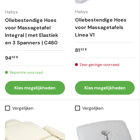
Habys
Habys
Oliebestendige Hoes
Oliebestendige Hoes
voor Massagetafels
voor Massagetafel
Linea V1
Integral | met Elastiek
en 3 Spanners | C460
Reguliere prijs
81
32 €
Reguliere prijs
94
55 €
Zeer geringe voorraad
Beperkte voorraad
Kies mogelijkheden
Kies mogelijkheden
Vergelijken
Vergelijken