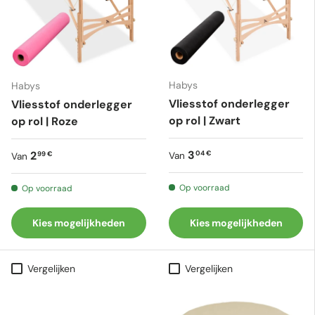
Habys
Habys
Vliesstof onderlegger
Vliesstof onderlegger
op rol | Zwart
op rol | Roze
Reguliere prijs
Reguliere prijs
3
2
04 €
99 €
Van
Van
Op voorraad
Op voorraad
Kies mogelijkheden
Kies mogelijkheden
Vergelijken
Vergelijken