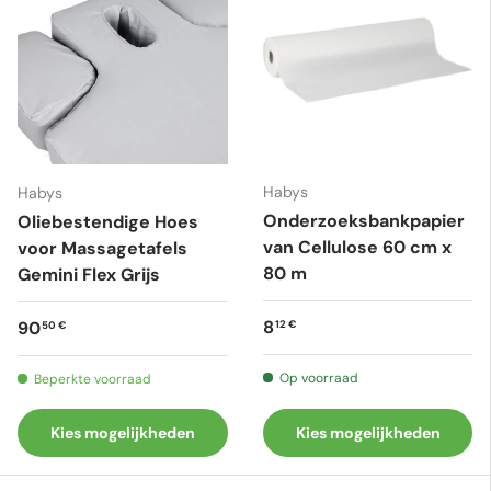
Habys
Habys
Onderzoeksbankpapier
Oliebestendige Hoes
van Cellulose 60 cm x
voor Massagetafels
80 m
Gemini Flex Grijs
Reguliere prijs
Reguliere prijs
8
90
12 €
50 €
Op voorraad
Beperkte voorraad
Kies mogelijkheden
Kies mogelijkheden