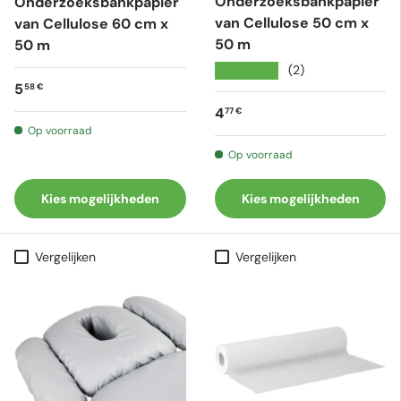
Onderzoeksbankpapier
Onderzoeksbankpapier
van Cellulose 50 cm x
van Cellulose 60 cm x
50 m
50 m
★★★★★
(2)
Reguliere prijs
5
58 €
Reguliere prijs
4
77 €
Op voorraad
Op voorraad
Kies mogelijkheden
Kies mogelijkheden
Vergelijken
Vergelijken