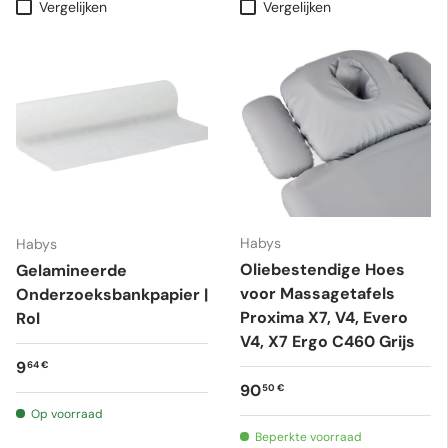
Vergelijken
Vergelijken
Habys
Habys
Oliebestendige Hoes
Gelamineerde
voor Massagetafels
Onderzoeksbankpapier |
Proxima X7, V4, Evero
Rol
V4, X7 Ergo C460 Grijs
Reguliere prijs
9
64 €
Reguliere prijs
90
50 €
Op voorraad
Beperkte voorraad