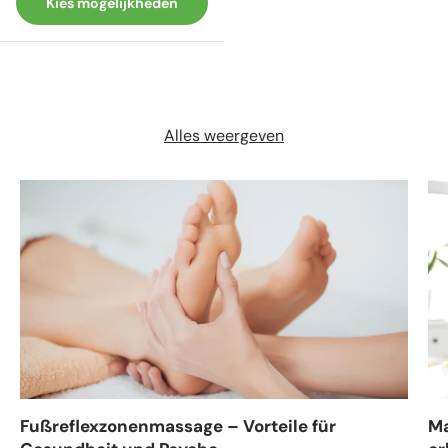
Kies mogelijkheden
Alles weergeven
Fußreflexzonenmassage – Vorteile für
Ma