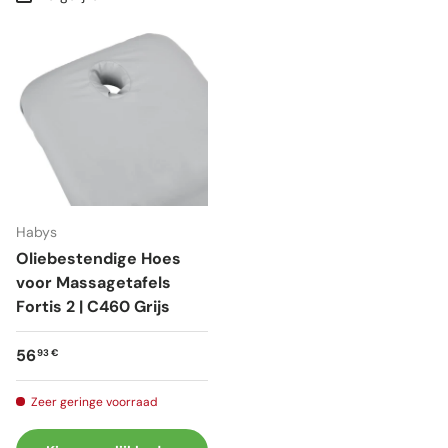
Habys
Oliebestendige Hoes
voor Massagetafels
Fortis 2 | C460 Grijs
Reguliere prijs
56
93 €
Zeer geringe voorraad