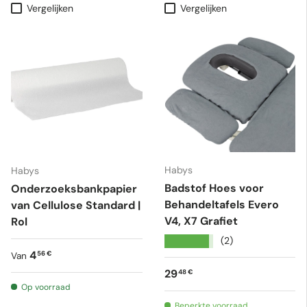
Vergelijken
Vergelijken
Habys
Habys
Badstof Hoes voor
Onderzoeksbankpapier
Behandeltafels Evero
van Cellulose Standard |
V4, X7 Grafiet
Rol
★★★★★
(2)
Reguliere prijs
4
56 €
Van
Reguliere prijs
29
48 €
Op voorraad
Beperkte voorraad