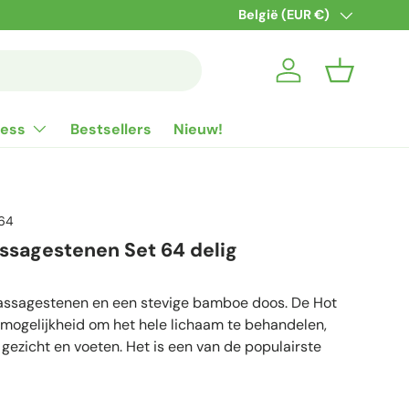
Snelle verzending naar BE & N
Land/Regio
België (EUR €)
Inloggen
Mandje
ness
Bestsellers
Nieuw!
64
ssagestenen Set 64 delig
assagestenen en een stevige bamboe doos. De Hot
 mogelijkheid om het hele lichaam te behandelen,
, gezicht en voeten. Het is een van de populairste