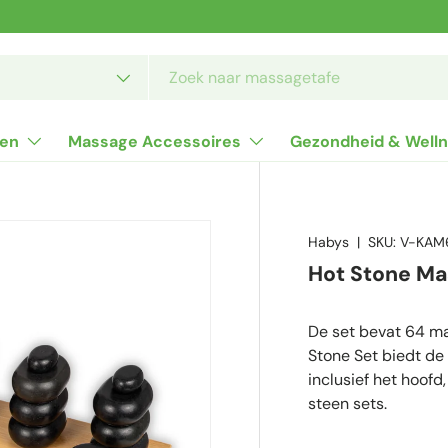
soort
len
Massage Accessoires
Gezondheid & Well
Habys
|
SKU:
V-KAM
Hot Stone Ma
De set bevat 64 m
Stone Set biedt de
inclusief het hoofd
steen sets.