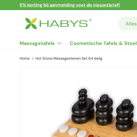
5% korting bij aanmelding voor de nieuwsbrief!
Ga naar inhoud
Zoeken
Product
Alles
Massagetafels
Cosmetische Tafels & Stoe
Home
Hot Stone Massagestenen Set 64 delig
Ga direct naar productinformatie