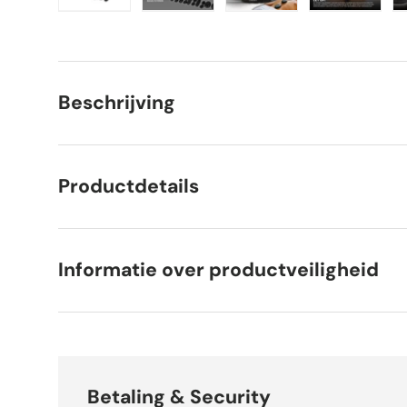
Laad afbeelding 1 in gallerij-weergave
Laad afbeelding 2 in gallerij-weer
Laad afbeelding 3 in 
Laad afbe
Beschrijving
Productdetails
Informatie over productveiligheid
Betaling & Security