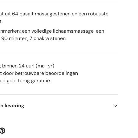
ergave
 gallerij-weergave
at uit 64 basalt massagestenen en een robuuste
.
enmerken: een volledige lichaamsmassage, een
90 minuten, 7 chakra stenen.
g binnen 24 uur! (ma–vr)
it door betrouwbare beoordelingen
ed geld terug garantie
n levering