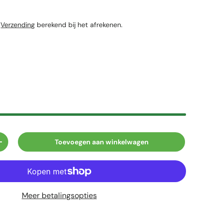
ijs
n
Verzending
berekend bij het afrekenen.
Toevoegen aan winkelwagen
elheid
Verhoog de hoeveelheid
Meer betalingsopties