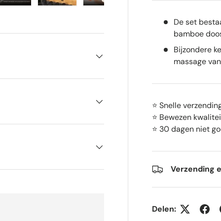
gave
gallerij-weergave
elding 4 in gallerij-weergave
Laad afbeelding 5 in gallerij-weergave
Laad afbeelding 6 in gallerij-weergave
Laad afbeelding 7 in gallerij-we
Laad afbeelding 8 in
De set besta
bamboe doos
Bijzondere k
massage van 
⭐ Snelle verzendin
⭐ Bewezen kwalite
⭐ 30 dagen niet go
Verzending e
Delen: