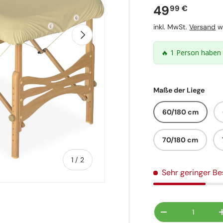
Normaler P
49
99 €
inkl. MwSt.
Versand
wi
Nächste
🔥 1 Person haben 
Maße der Liege
60/180 cm
70/180 cm
von
1
/
2
Sehr geringer B
Anzahl
Menge verringer