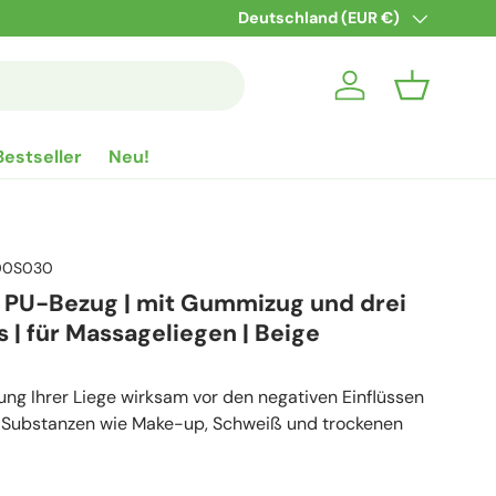
Schneller Versand nach DE & AT – und kosten
Land/Region
Deutschland (EUR €)
Einloggen
Einkaufsko
Bestseller
Neu!
00S030
r PU-Bezug | mit Gummizug und drei
| für Massageliegen | Beige
rung Ihrer Liege wirksam vor den negativen Einflüssen
r Substanzen wie Make-up, Schweiß und trockenen