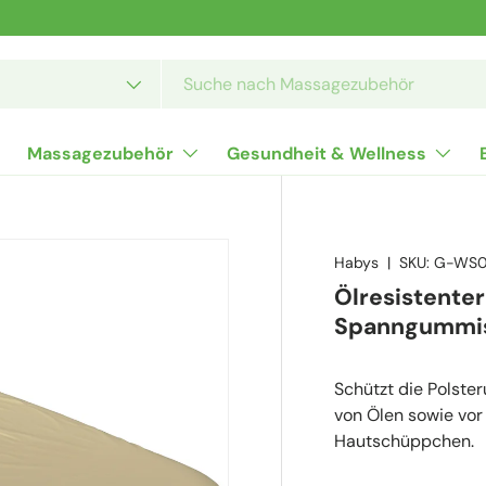
Massagezubehör
Gesundheit & Wellness
Habys
|
SKU:
G-WS
Ölresistente
Spanngummis 
Schützt die Polste
von Ölen sowie vo
Hautschüppchen.