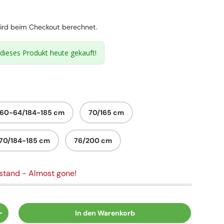
reis
rd beim Checkout berechnet.
dieses Produkt heute gekauft!
60-64/184-185 cm
70/165 cm
70/184-185 cm
76/200 cm
estand
- Almost gone!
In den Warenkorb
n
Menge erhöhen