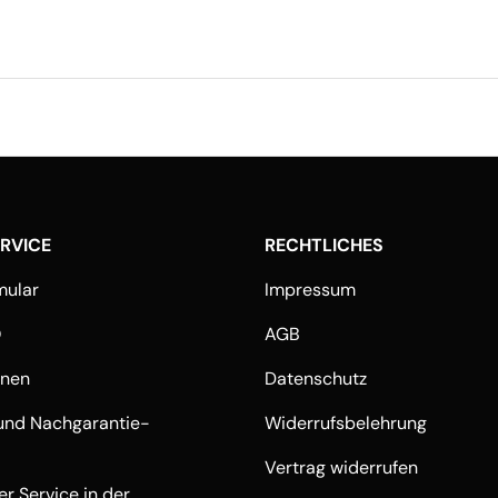
ERVICE
RECHTLICHES
mular
Impressum
Q
AGB
onen
Datenschutz
und Nachgarantie-
Widerrufsbelehrung
Vertrag widerrufen
r Service in der