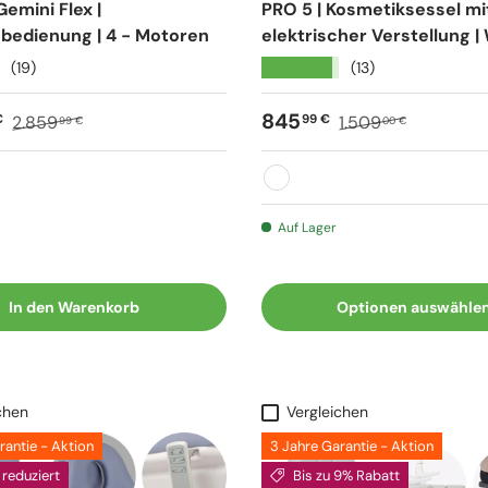
emini Flex |
PRO 5 | Kosmetiksessel mi
bedienung | 4 - Motoren
elektrischer Verstellung |
★★★★★
(19)
(13)
spreis
Normaler Preis
Verkaufspreis
Normaler Preis
845
€
99 €
2.859
1.509
99 €
00 €
Weiß
Auf Lager
In den Warenkorb
Optionen auswähle
chen
Vergleichen
rantie - Aktion
3 Jahre Garantie - Aktion
reduziert
Bis zu 9% Rabatt