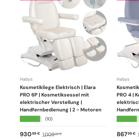
Habys
Habys
Kosmetikliege Elektrisch | Elara
Kosmetikl
PRO 6P | Kosmetiksessel mit
PRO 4 | 
elektrischer Verstellung |
elektrisc
Handfernbedienung | 2 - Motoren
Handfern
★★★★★
★★★★★
(10)
Verkaufspreis
Normaler Preis
Verkauf
930
867
99 €
99 €
1.009
00 €