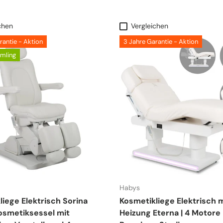
chen
Vergleichen
rantie - Aktion
3 Jahre Garantie - Aktion
mling
Habys
iege Elektrisch Sorina
Kosmetikliege Elektrisch m
Kosmetiksessel mit
Heizung Eterna | 4 Motore |