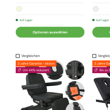
Beige
Lila
Auf Lager
Auf Lager
Optionen auswählen
Vergleichen
Verglei
3 Jahre Garantie - Aktion
3 Jahre Ga
Um 44% reduziert
Bis zu 