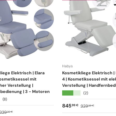
Habys
iege Elektrisch | Elara
Kosmetikliege Elektrisch |
Kosmetiksessel mit
4 | Kosmetiksessel mit ele
her Verstellung |
Verstellung | Handfernbe
bedienung | 3 - Motoren
★★★★★
(2)
(8)
Verkaufspreis
Normaler Preis
845
99 €
929
99 €
spreis
Normaler Preis
939
00 €