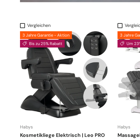
Vergleichen
Verglei
3 Jahre Garantie - Aktion
3 Jahre Ga
Bis zu 25% Rabatt
Um 23%
Habys
Habys
Kosmetikliege Elektrisch | Leo PRO
Massagel