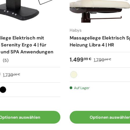
Habys
iege Elektrisch mit
Massageliege Elektrisch S
 Serenity Ergo 4 | für
Heizung Libra 4 | HR
 und SPA Anwendungen
Verkaufspreis
Normaler Preis
1.499
99 €
1.799
99 €
(5)
spreis
Normaler Preis
€
1.739
00 €
Beige
Auf Lager
u
Schwarz
Optionen auswählen
Optionen auswähle