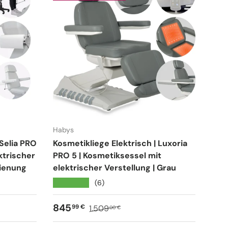
Habys
 Selia PRO
Kosmetikliege Elektrisch | Luxoria
ktrischer
PRO 5 | Kosmetiksessel mit
dienung
elektrischer Verstellung | Grau
★★★★★
(6)
Verkaufspreis
Normaler Preis
845
99 €
1.509
00 €