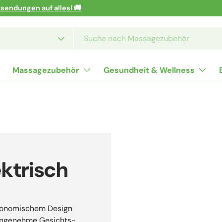
r und Botschafter🫸🫷
Massagezubehör
Gesundheit & Wellness
ktrisch
ergonomischem Design
 angenehme Gesichts-