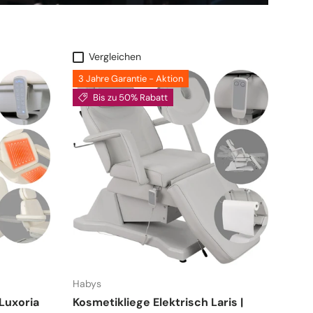
Vergleichen
3 Jahre Garantie - Aktion
Bis zu 50% Rabatt
Habys
 Luxoria
Kosmetikliege Elektrisch Laris |