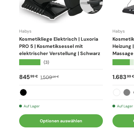
Habys
Habys
Kosmetikliege Elektrisch | Luxoria
Kosmetikl
PRO 5 | Kosmetiksessel mit
Heizung |
elektrischer Verstellung | Schwarz
Massage
★★★★★
★★★★★
(3)
Verkaufspreis
Normaler Preis
Verkauf
845
1.683
99 €
99 
1.509
00 €
Schwarz
Weiß
Gra
Auf Lager
Auf Lager
Optionen auswählen