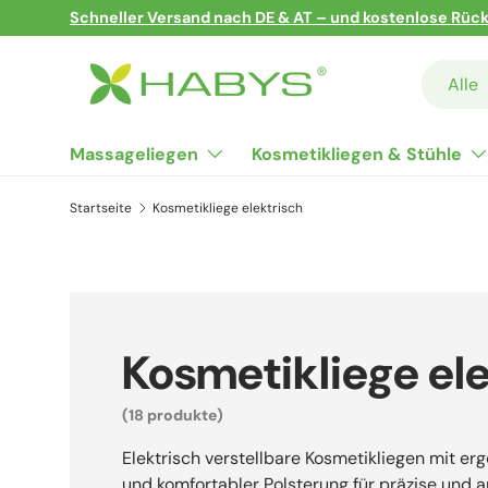
Sie vertrauen uns!
–
Hier ist eine Liste unserer Partne
Direkt zum Inhalt
Suchen
Art
Alle
Massageliegen
Kosmetikliegen & Stühle
Startseite
Kosmetikliege elektrisch
Kosmetikliege ele
(18 produkte)
Elektrisch verstellbare Kosmetikliegen mit 
und komfortabler Polsterung für präzise und