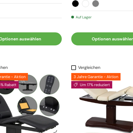
Schwarz
Weiß
Grau
Auf Lager
Optionen auswählen
Optionen auswähle
chen
Vergleichen
rantie - Aktion
3 Jahre Garantie - Aktion
3% Rabatt
Um 17% reduziert