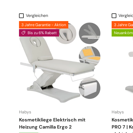
Vergleichen
Verglei
3 Jahre Garantie - Aktion
3 Jahre Ga
Bis zu 6% Rabatt
Neuanköm
Habys
Habys
Kosmetikliege Elektrisch mit
Kosmetikl
Heizung Camilla Ergo 2
PRO 7 | 