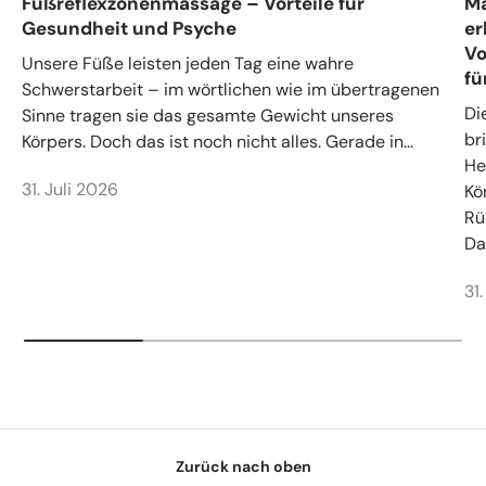
Fußreflexzonenmassage – Vorteile für
Ma
Gesundheit und Psyche
er
Vo
Unsere Füße leisten jeden Tag eine wahre
fü
Schwerstarbeit – im wörtlichen wie im übertragenen
Di
Sinne tragen sie das gesamte Gewicht unseres
br
Körpers. Doch das ist noch nicht alles. Gerade in...
He
31. Juli 2026
Kö
Rü
Da.
31
Zurück nach oben