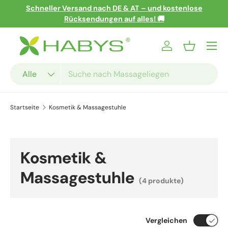
Schneller Versand nach DE & AT – und kosten
letter!
Direkt zum Inhalt
Rücksendungen auf alles! 🚚
Menü
Einloggen
Einkaufsko
Suchen
Art
Alle
Startseite
Kosmetik & Massagestuhle
Kosmetik &
Massagestuhle
(4 produkte)
Vergleichen