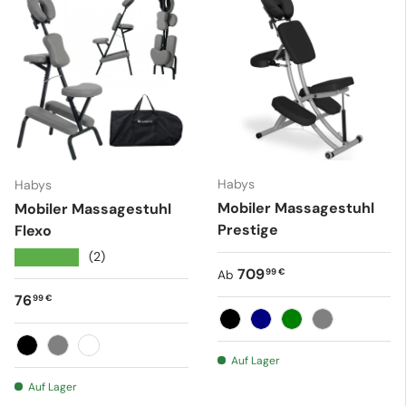
Habys
Habys
Mobiler Massagestuhl
Mobiler Massagestuhl
Prestige
Flexo
★★★★★
(2)
Normaler Preis
709
99 €
Ab
Normaler Preis
76
99 €
Schwarz
Marineblau
Grün
Grau
Auf Lager
Schwarz
Grau
Weiß
Auf Lager