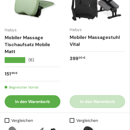
Habys
Habys
Mobiler Massagestuhl
Mobiler Massage
Vital
Tischaufsatz Mobile
Matt
Normaler Preis
399
00 €
★★★★★
(6)
Normaler Preis
151
99 €
Begrenzter Vorrat
In den Warenkorb
In den Warenkorb
Vergleichen
Vergleichen