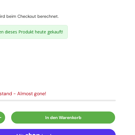
reis
rd beim Checkout berechnet.
n dieses Produkt heute gekauft!
estand
- Almost gone!
In den Warenkorb
n
Menge erhöhen