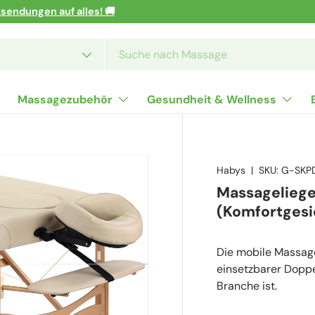
sendungen auf alles! 🚚
Massagezubehör
Gesundheit & Wellness
Habys
|
SKU:
G-SKP
Massageliege
(Komfortgesi
Die mobile Massagel
einsetzbarer Doppe
Branche ist.