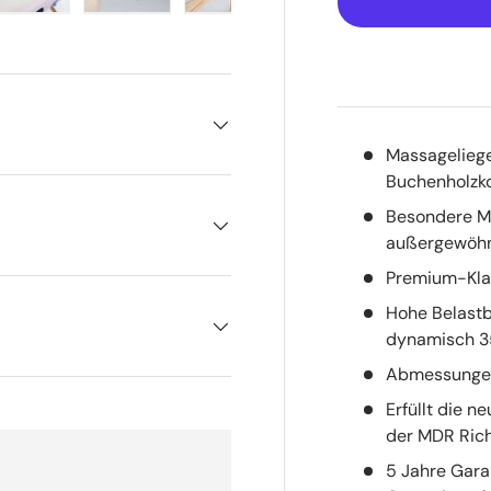
ht laden
 Galerieansicht laden
Bild 5 in Galerieansicht laden
Bild 6 in Galerieansicht laden
Bild 7 in Galerieansicht laden
Bild 8 in Galerieans
Bild 9 
Massageliege
Buchenholzko
Besondere Me
außergewöhnl
Premium-Klas
Hohe Belastba
dynamisch 3
Abmessungen:
Erfüllt die n
der MDR Rich
5 Jahre Garan