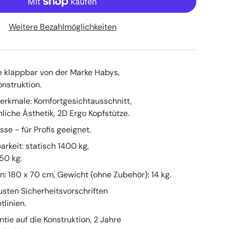
icht laden
in Galerieansicht laden
Bild 10 in Galerieansicht laden
Bild 11 in Galerieansicht laden
Weitere Bezahlmöglichkeiten
 klappbar von der Marke Habys,
nstruktion.
rkmale: Komfortgesichtausschnitt,
iche Ästhetik, 2D Ergo Kopfstütze.
se - für Profis geeignet.
rkeit: statisch 1400 kg,
50 kg.
 180 x 70 cm, Gewicht (ohne Zubehör): 14 kg.
eusten Sicherheitsvorschriften
tlinien.
tie auf die Konstruktion, 2 Jahre