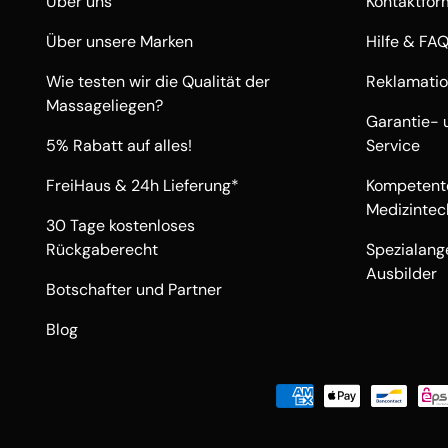
Über uns
Kontaktfor
Über unsere Marken
Hilfe & FA
Wie testen wir die Qualität der
Reklamati
Massageliegen?
Garantie- 
5% Rabatt auf alles!
Service
FreiHaus & 24h Lieferung*
Kompetente
Medizintec
30 Tage kostenloses
Rückgaberecht
Spezialang
Ausbilder
Botschafter und Partner
Blog
Zahlungsmethoden