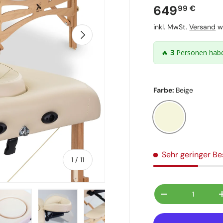
Normaler P
649
99 €
inkl. MwSt.
Versand
wi
Nächste
🔥
3
Personen habe
Farbe:
Beige
Beige
Sehr geringer B
von
1
/
11
Anzahl
Menge verringer