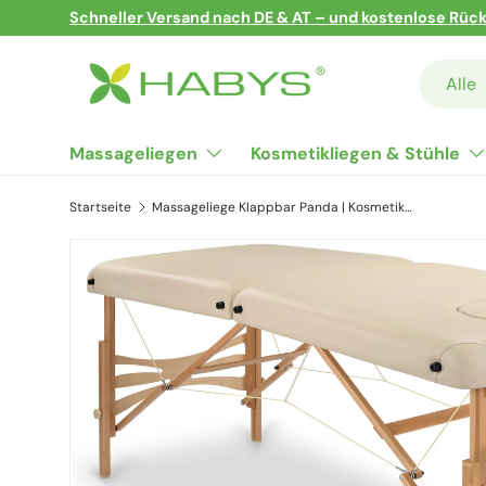
Schneller Versand nach DE & AT – und kostenlose Rück
Direkt zum Inhalt
Suchen
Art
Alle
Massageliegen
Kosmetikliegen & Stühle
Startseite
Massageliege Klappbar Panda | Kosmetikliege (Komfortgesichtausschnitt)
Zu Produktinformationen springen