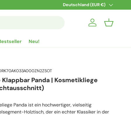
Land/Region
Deutschland (EUR €)
Einloggen
Einkaufsko
Bestseller
Neu!
DRK70AK033A000ZN2ZSOT
 Klappbar Panda | Kosmetikliege
chtausschnitt)
iege Panda ist ein hochwertiger, vielseitig
lsegment-Holztisch, der ein echter Klassiker in der