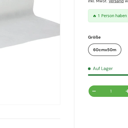
inkl. MwSt.
Versand
wi
🔥 1 Person haben 
Größe
60cmx50m
Auf Lager
Anzahl
Menge verringer