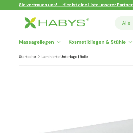
Sie vertrauen uns!
–
Hier ist eine Liste unserer Partne
Direkt zum Inhalt
Suchen
Art
Alle
Massageliegen
Kosmetikliegen & Stühle
Startseite
Laminierte Unterlage | Rolle
Zu Produktinformationen springen