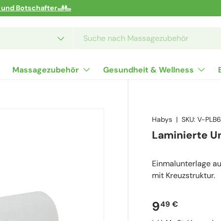
r und Botschafter🫸🫷
Massagezubehör
Gesundheit & Wellness
Habys
|
SKU:
V-PLB
Laminierte Un
Einmalunterlage auf
mit Kreuzstruktur.
Normaler P
9
49 €