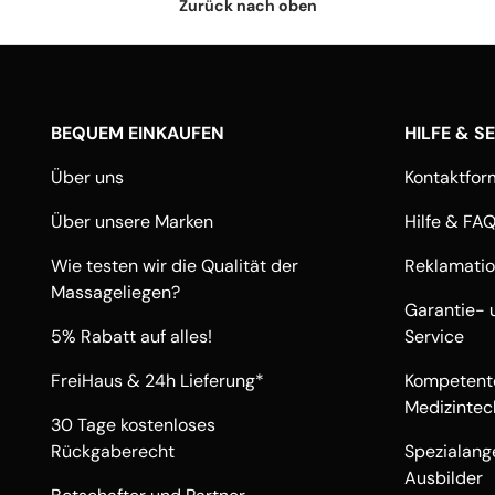
Zurück nach oben
BEQUEM EINKAUFEN
HILFE & S
Über uns
Kontaktfor
Über unsere Marken
Hilfe & FA
Wie testen wir die Qualität der
Reklamati
Massageliegen?
Garantie- 
5% Rabatt auf alles!
Service
FreiHaus & 24h Lieferung*
Kompetente
Medizintec
30 Tage kostenloses
Rückgaberecht
Spezialang
Ausbilder