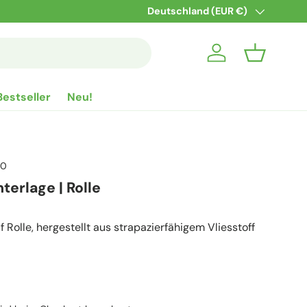
5% Rabatt für die Anmeldung zum 
Land/Region
Deutschland (EUR €)
Einloggen
Einkaufsko
Bestseller
Neu!
60
terlage | Rolle
 Rolle, hergestellt aus strapazierfähigem Vliesstoff
reis