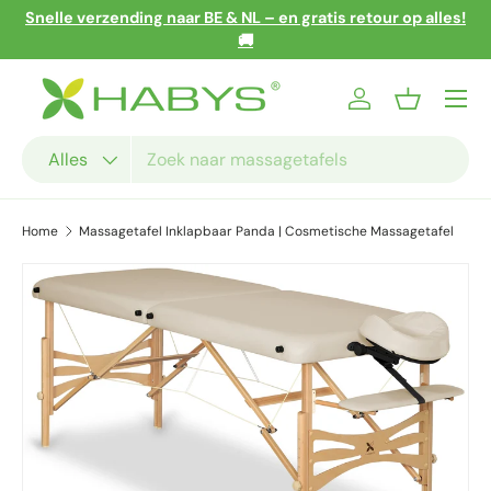
Snelle verzending naar BE & NL – en gratis retour op alles!
Ga naar inhoud
🚚
Menu
Inloggen
Mandje
Zoeken
Productsoort
Alles
Home
Massagetafel Inklapbaar Panda | Cosmetische Massagetafel
Ga direct naar productinformatie