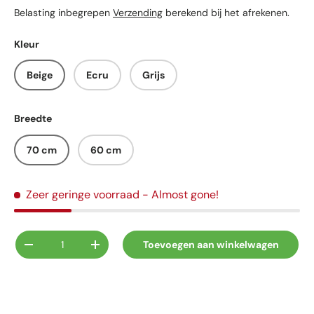
Belasting inbegrepen
Verzending
berekend bij het afrekenen.
Kleur
Beige
Ecru
Grijs
Breedte
70 cm
60 cm
Zeer geringe voorraad
- Almost gone!
Aantal
Toevoegen aan winkelwagen
Verlaag de hoeveelheid
Verhoog de hoeveelheid