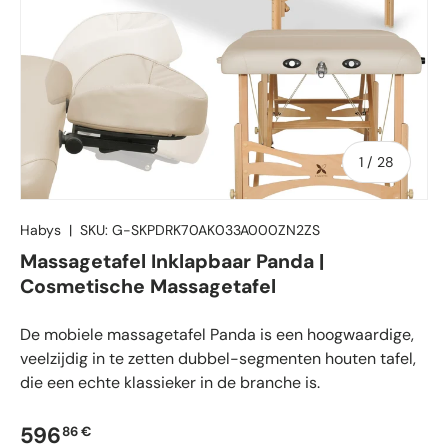
van
1
/
28
Habys
|
SKU:
G-SKPDRK70AK033A000ZN2ZS
Massagetafel Inklapbaar Panda |
Cosmetische Massagetafel
De mobiele massagetafel Panda is een hoogwaardige,
veelzijdig in te zetten dubbel-segmenten houten tafel,
die een echte klassieker in de branche is.
Reguliere prijs
596
86 €