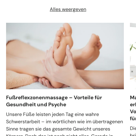
Alles weergeven
Fußreflexzonenmassage – Vorteile für
Ma
Gesundheit und Psyche
er
Vo
Unsere Füße leisten jeden Tag eine wahre
fü
Schwerstarbeit – im wörtlichen wie im übertragenen
Di
Sinne tragen sie das gesamte Gewicht unseres
br