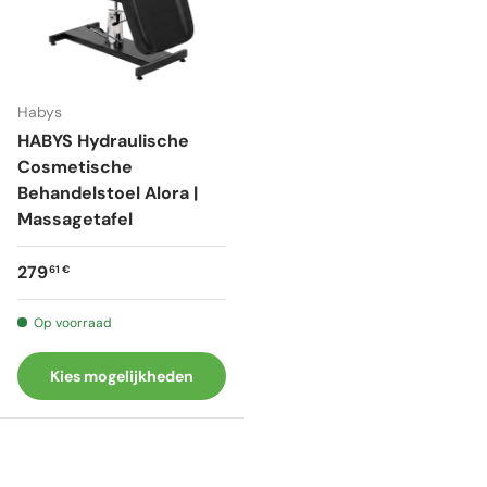
Habys
HABYS Hydraulische
Cosmetische
Behandelstoel Alora |
Massagetafel
Reguliere prijs
279
61 €
Op voorraad
Kies mogelijkheden