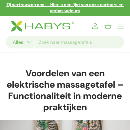
Zij vertrouwen ons! – Hier is een lijst van onze partners en
Ga naar inhoud
ambassadeurs
Menu
Inloggen
Mandje
Zoeken
Productsoort
Alles
Voordelen van een
elektrische massagetafel –
Functionaliteit in moderne
praktijken