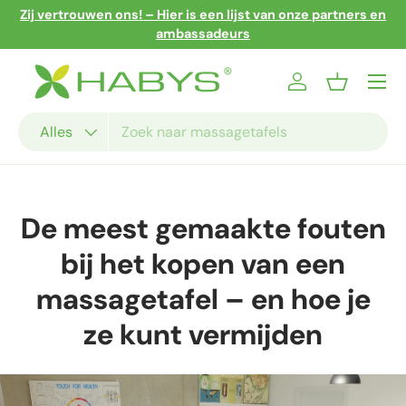
Zij vertrouwen ons! – Hier is een lijst van onze partners en
Ga naar inhoud
ambassadeurs
Menu
Inloggen
Mandje
Zoeken
Productsoort
Alles
De meest gemaakte fouten
bij het kopen van een
massagetafel – en hoe je
ze kunt vermijden