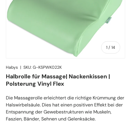
von
1
/
14
Habys
|
SKU:
G-KSPWK022K
Halbrolle für Massage| Nackenkissen |
Polsterung Vinyl Flex
Die Massagerolle erleichtert die richtige Krümmung der
Halswirbelsäule. Dies hat einen positiven Effekt bei der
Entspannung der Gewebestrukturen wie Muskeln,
Faszien, Bänder, Sehnen und Gelenksäcke.