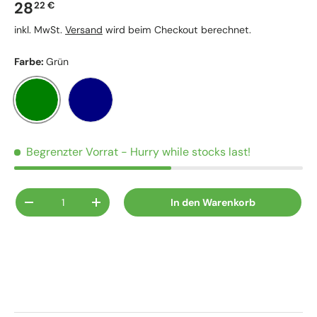
Normaler Preis
28
22 €
inkl. MwSt.
Versand
wird beim Checkout berechnet.
Farbe:
Grün
Grün
Marineblau
Begrenzter Vorrat
- Hurry while stocks last!
Anzahl
In den Warenkorb
Menge verringern
Menge erhöhen