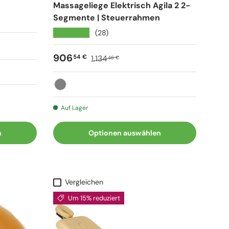
Massageliege Elektrisch Agila 2 2-
Segmente | Steuerrahmen
★★★★★
(28)
Verkaufspreis
Normaler Preis
906
54 €
1.134
46 €
Grau
Auf Lager
n
Optionen auswählen
Vergleichen
Um 15% reduziert