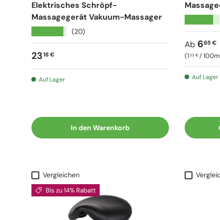
Elektrisches Schröpf-
Massageö
Massagegerät Vakuum-Massager
★★★★★
★★★★★
(20)
Normale
6
65 €
Ab
Normaler Preis
23
18 €
Grundpreis
1
/
100m
33 €
Auf Lager
Auf Lager
In den Warenkorb
Vergleichen
Verglei
Bis zu 14% Rabatt