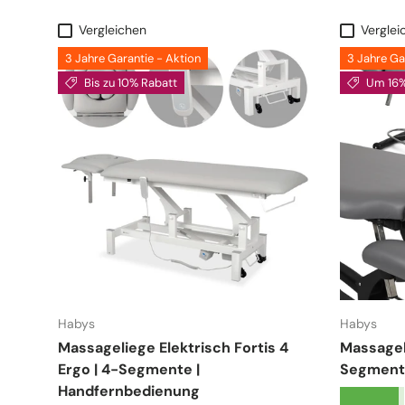
Vergleichen
Verglei
3 Jahre Garantie - Aktion
3 Jahre Ga
Bis zu 10% Rabatt
Um 16%
Habys
Habys
Massageliege Elektrisch Fortis 4
Massageli
Ergo | 4-Segmente |
Segment
Handfernbedienung
★★★★★