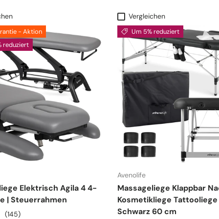
chen
Vergleichen
rantie - Aktion
Um 5% reduziert
 reduziert
Avenolife
ege Elektrisch Agila 4 4-
Massageliege Klappbar Nad
e | Steuerrahmen
Kosmetikliege Tattooliege 
Schwarz 60 cm
(145)