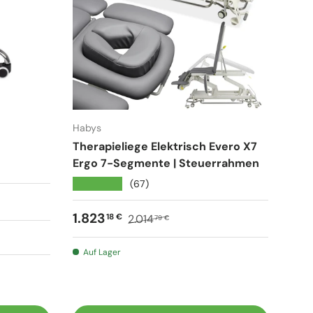
Habys
Therapieliege Elektrisch Evero X7
Ergo 7-Segmente | Steuerrahmen
★★★★★
(67)
Verkaufspreis
Normaler Preis
1.823
18 €
2.014
79 €
t
Auf Lager