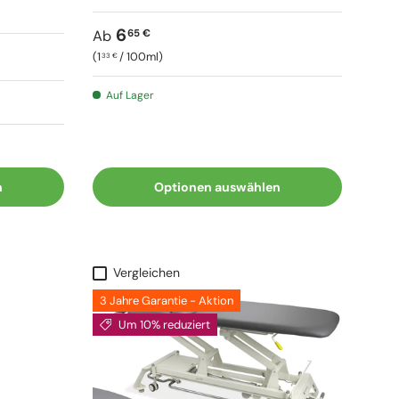
Normaler Preis
6
65 €
Ab
Grundpreis
1
/
100ml
33 €
Auf Lager
n
Optionen auswählen
Vergleichen
3 Jahre Garantie - Aktion
Um 10% reduziert