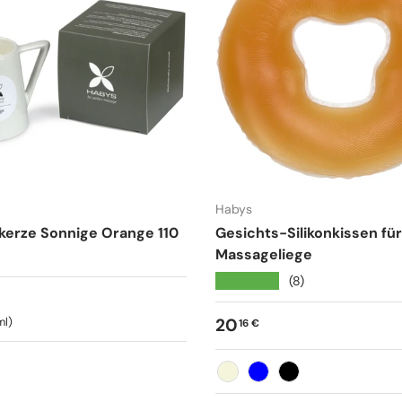
Habys
erze Sonnige Orange 110
Gesichts-Silikonkissen für
Massageliege
★★★★★
(8)
r Preis
Normaler Preis
ml
20
16 €
Beige
Blau
Schwarz