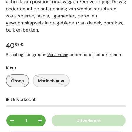
gebruik van positioneringswiggen zeer veelzijdig. De wig
ondersteunt de ontspanning van weefselstructuren
zoals spieren, fascia, ligamenten, pezen en
gewrichtskapsels in de gebieden van de nek, borstkas,
buik en bekken.
Reguliere prijs
40
67 €
Belasting inbegrepen
Verzending
berekend bij het afrekenen.
Kleur
Groen
Marineblauw
Uitverkocht
Aantal
Uitverkocht
Verlaag de hoeveelheid
Verhoog de hoeveelheid