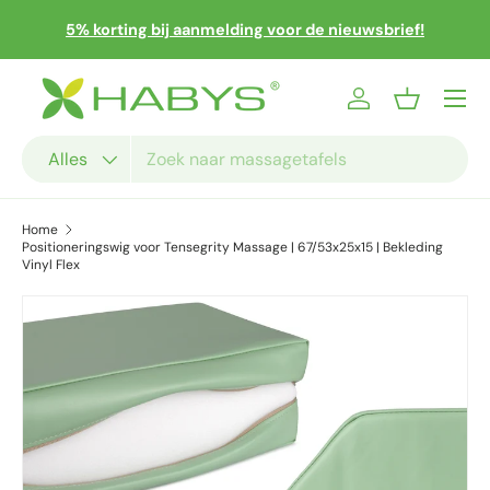
 en
Sn
5% korting bij aanmelding voor de nieuwsbrief!
Ga naar inhoud
Menu
Inloggen
Mandje
Zoeken
Productsoort
Alles
Home
Positioneringswig voor Tensegrity Massage | 67/53x25x15 | Bekleding
Vinyl Flex
Ga direct naar productinformatie