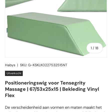
van
1
/
18
Habys
|
SKU:
G-KSKLK0227532515NT
Uitverkocht
Positioneringswig voor Tensegrity
Massage | 67/53x25x15 | Bekleding Vinyl
Flex
De verscheidenheid aan vormen en maten maakt het