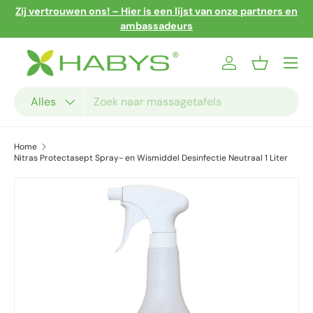
Zij vertrouwen ons! – Hier is een lijst van onze partners en
Ga naar inhoud
ambassadeurs
Menu
Inloggen
Mandje
Zoeken
Productsoort
Alles
Home
Nitras Protectasept Spray- en Wismiddel Desinfectie Neutraal 1 Liter
Ga direct naar productinformatie