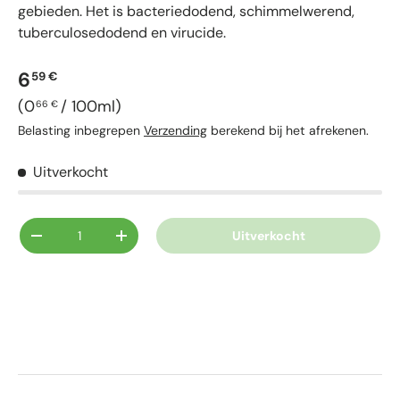
gebieden. Het is bacteriedodend, schimmelwerend,
tuberculosedodend en virucide.
Reguliere prijs
6
59 €
Eenheid prijs
0
/
100ml
66 €
Belasting inbegrepen
Verzending
berekend bij het afrekenen.
Uitverkocht
Aantal
Uitverkocht
Verlaag de hoeveelheid
Verhoog de hoeveelheid