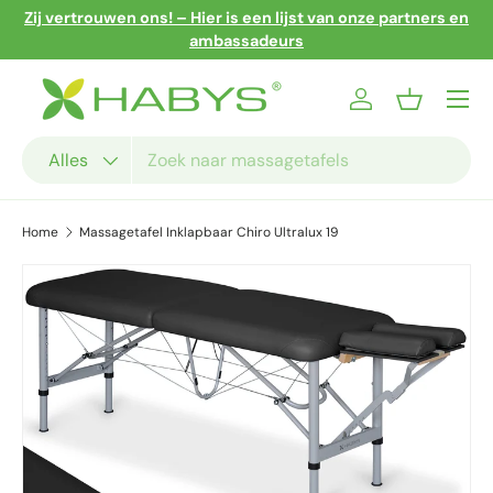
Zij vertrouwen ons! – Hier is een lijst van onze partners en
Ga naar inhoud
ambassadeurs
Menu
Inloggen
Mandje
Zoeken
Productsoort
Alles
Home
Massagetafel Inklapbaar Chiro Ultralux 19
Ga direct naar productinformatie