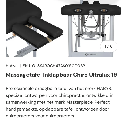
van
1
/
6
Habys
|
SKU:
G-SKAROCH47AK015000BP
Massagetafel Inklapbaar Chiro Ultralux 19
Professionele draagbare tafel van het merk HABYS,
speciaal ontworpen voor chiropractie, ontwikkeld in
samenwerking met het merk Masterpiece. Perfect
handgemaakte, opklapbare tafel, ontworpen door
chiropractors voor chiropractors.