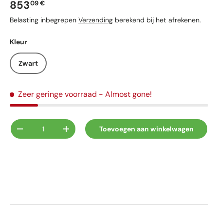
Reguliere prijs
853
09 €
Belasting inbegrepen
Verzending
berekend bij het afrekenen.
Kleur
Zwart
Zeer geringe voorraad
- Almost gone!
Aantal
Toevoegen aan winkelwagen
Verlaag de hoeveelheid
Verhoog de hoeveelheid