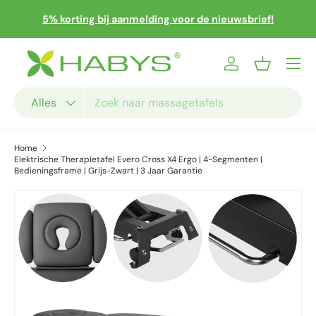
 en
Sn
5% korting bij aanmelding voor de nieuwsbrief!
Ga naar inhoud
Menu
Inloggen
Mandje
Zoeken
Productsoort
Alles
Home
Elektrische Therapietafel Evero Cross X4 Ergo | 4-Segmenten |
Bedieningsframe | Grijs-Zwart | 3 Jaar Garantie
Ga direct naar productinformatie