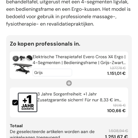
behandeltafel, uitgerust met een 4-segmenten ligvlak,
een bedieningsframe en een Ergo-kussen. Het model is
bedoeld voor gebruik in professionele massage-,
fysiotherapie- en revalidatiepraktijken.
Zo kopen professionals in.
Elektrische Therapietafel Evero Cross X4 Ergo |
4-Segmenten | Bedieningsframe | Grijs-Zwart |
3 Jaar Garantie
1.377,78 €
1.151,01 €
3 Jahre Sorgenfreiheit: +1 Jahr
Zusatzgarantie sichern! Für nur 8,33 € im
Monat!
131,16 €
100,66 €
Totaal
1.508,94 €
De geselecteerde artikelen worden aan de
1.251,67 €
winkelwagen toegevoegd.