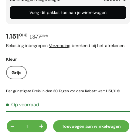
Voeg dit pakket toe aan je winkelwagen
Verkoopprijs
Reguliere prijs
1.151
01 €
1.377
78 €
Belasting inbegrepen
Verzending
berekend bij het afrekenen.
Kleur
Grijs
Der günstigste Preis in den 30 Tagen vor dem Rabatt war:
1.151,01 €
Op voorraad
Aantal
Toevoegen aan winkelwagen
Verlaag de hoeveelheid
Verhoog de hoeveelheid