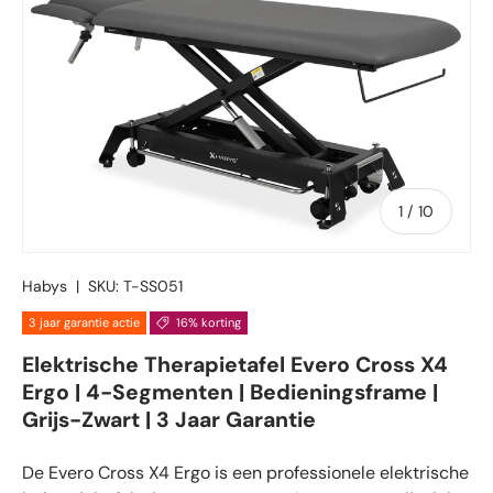
van
1
/
10
Habys
|
SKU:
T-SS051
3 jaar garantie actie
16% korting
Elektrische Therapietafel Evero Cross X4
Ergo | 4-Segmenten | Bedieningsframe |
Grijs-Zwart | 3 Jaar Garantie
De Evero Cross X4 Ergo is een professionele elektrische