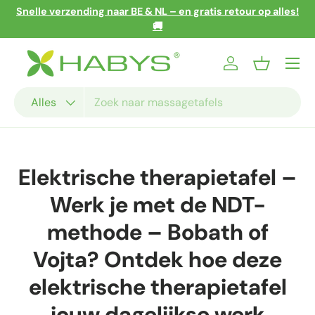
Snelle verzending naar BE & NL – en gratis retour op alles!
Ga naar inhoud
🚚
Menu
Inloggen
Mandje
Zoeken
Productsoort
Alles
Elektrische therapietafel –
Werk je met de NDT-
methode – Bobath of
Vojta? Ontdek hoe deze
elektrische therapietafel
jouw dagelijkse werk