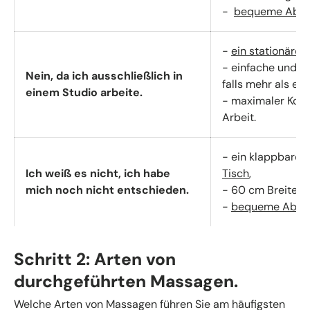
-
bequeme
Abde
-
ein stationärer
- einfache und s
Nein, da ich ausschließlich in
falls mehr als ei
einem Studio arbeite.
- maximaler Komf
Arbeit.
- ein klappbarer,
Ich weiß es nicht, ich habe
Tisch
,
mich noch nicht entschieden.
- 60 cm Breite d
-
bequeme Abde
Schritt 2: Arten von
durchgeführten Massagen.
Welche Arten von Massagen führen Sie am häufigsten