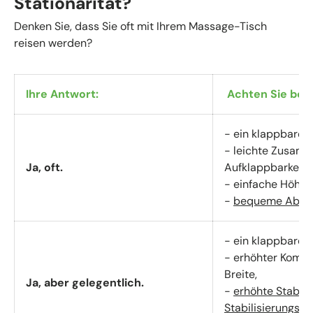
Stationarität?
Denken Sie, dass Sie oft mit Ihrem Massage-Tisch
reisen werden?
Ihre Antwort:
Achten Sie bei 
- ein klappbarer 
- leichte Zusam
Ja, oft.
Aufklappbarkeit 
- einfache Höhen
-
bequeme
Abde
- ein klappbarer
- erhöhter Komfo
Breite,
Ja, aber gelegentlich.
-
erhöhte Stabilit
Stabilisierungsbe