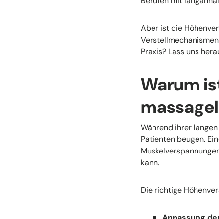
Berufen mit langanhal
Aber ist die Höhenve
Verstellmechanismen s
Praxis? Lass uns hera
Warum ist
massageli
Während ihrer langen
Patienten beugen. Ei
Muskelverspannungen f
kann.
Die richtige Höhenver
Anpassung der