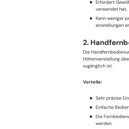
Erfordert Gewö
verwendet hat,
Kann weniger p
einstellungen er
2. Handfern
Die Handfernbedienung
Höhenverstellung über 
zugänglich ist.
Vorteile:
Sehr präzise Ei
Einfache Bedie
Die Fernbedienu
werden.