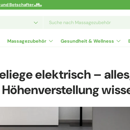
r und Botschafter🫸🫷
Massagezubehör
Gesundheit & Wellness
liege elektrisch – alles
e Höhenverstellung wiss