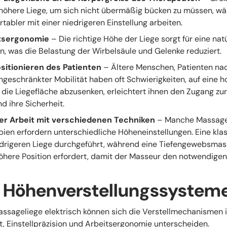
höhere Liege, um sich nicht übermäßig bücken zu müssen, wä
tabler mit einer niedrigeren Einstellung arbeiten.
s­ergo­nomie
– Die richtige Höhe der Liege sorgt für eine nat
, was die Belastung der Wirbelsäule und Gelenke reduziert.
sitionieren des Patienten
– Ältere Menschen, Patienten na
ngeschränkter Mobilität haben oft Schwierigkeiten, auf eine ho
, die Liegefläche abzusenken, erleichtert ihnen den Zugang zu
d ihre Sicherheit.
er Arbeit mit verschiedenen Techniken
– Manche Massage
ien erfordern unterschiedliche Höheneinstellungen. Eine kl
iedrigeren Liege durchgeführt, während eine Tiefengewebsma
öhere Position erfordert, damit der Masseur den notwendige
n Höhenverstellungssystem
ssageliege elektrisch können sich die Verstellmechanismen 
, Einstellpräzision und Arbeits­ergo­nomie unterscheiden.