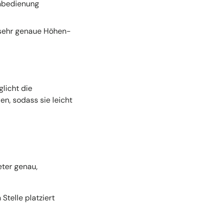
rnbedienung
 sehr genaue Höhen­
licht die
en, sodass sie leicht
eter genau,
telle platziert