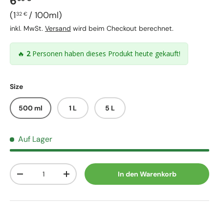
Normaler Preis
6
Grundpreis
1
/
100ml
32 €
inkl. MwSt.
Versand
wird beim Checkout berechnet.
🔥
2
Personen haben dieses Produkt heute gekauft!
Size
500 ml
1 L
5 L
Auf Lager
Anzahl
In den Warenkorb
Menge verringern
Menge erhöhen