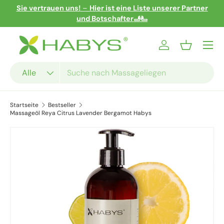
Sie vertrauen uns!
–
Hier ist eine Liste unserer Partner
Direkt zum Inhalt
und Botschafter🫸🫷
Menü
Einloggen
Einkaufsko
Suchen
Art
Alle
Startseite
Bestseller
Massageöl Reya Citrus Lavender Bergamot Habys
Zu Produktinformationen springen