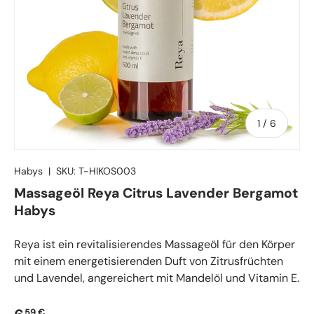
von
1
/
6
Habys
|
SKU:
T-HIKOS003
Massageöl Reya Citrus Lavender Bergamot
Habys
Reya ist ein revitalisierendes Massageöl für den Körper
mit einem energetisierenden Duft von Zitrusfrüchten
und Lavendel, angereichert mit Mandelöl und Vitamin E.
59 €