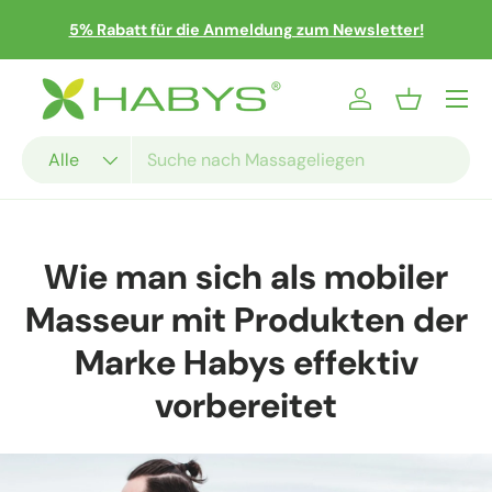
er
5% Rabatt für die Anmeldung zum Newsletter!
Direkt zum Inhalt
Menü
Einloggen
Einkaufsko
Suchen
Art
Alle
Wie man sich als mobiler
Masseur mit Produkten der
Marke Habys effektiv
vorbereitet