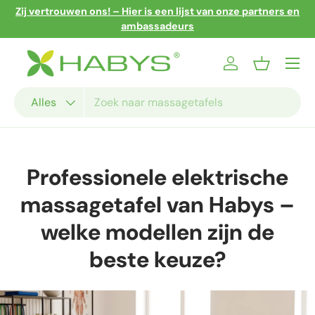
Zij vertrouwen ons! – Hier is een lijst van onze partners en
Ga naar inhoud
ambassadeurs
Menu
Inloggen
Mandje
Zoeken
Productsoort
Alles
Professionele elektrische
massagetafel van Habys –
welke modellen zijn de
beste keuze?