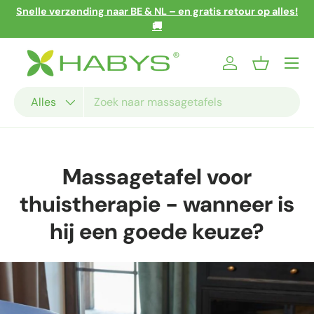
Snelle verzending naar BE & NL – en gratis retour op alles!
Ga naar inhoud
🚚
Menu
Inloggen
Mandje
Zoeken
Productsoort
Alles
Massagetafel voor
thuistherapie - wanneer is
hij een goede keuze?