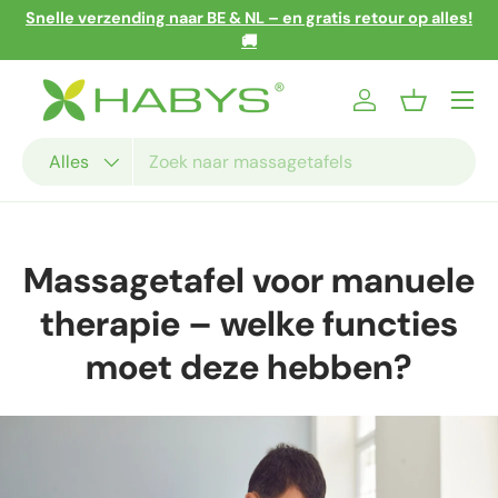
Snelle verzending naar BE & NL – en gratis retour op alles!
Ga naar inhoud
🚚
Menu
Inloggen
Mandje
Zoeken
Productsoort
Alles
Massagetafel voor manuele
therapie – welke functies
moet deze hebben?