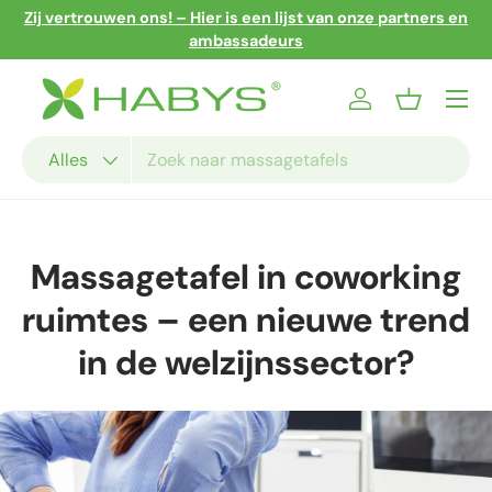
wen ons! – Hier is een lijst van onze partners en
5% korting 
Ga naar inhoud
ambassadeurs
Menu
Inloggen
Mandje
Zoeken
Productsoort
Alles
Massagetafel in coworking
ruimtes – een nieuwe trend
in de welzijnssector?