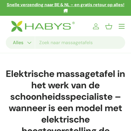
Snelle verzending naar BE & NL – en gratis retour op alles!
Ga naar inhoud
🚚
Menu
Inloggen
Mandje
Zoeken
Productsoort
Alles
Elektrische massagetafel in
het werk van de
schoonheidsspecialiste –
wanneer is een model met
elektrische
hoogteverstelling de