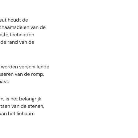
eut houdt de
ichaamsdelen van de
jkste technieken
n de rand van de
jn, worden verschillende
sseren van de romp,
ast.
, is het belangrijk
atsen van de stenen,
van het lichaam