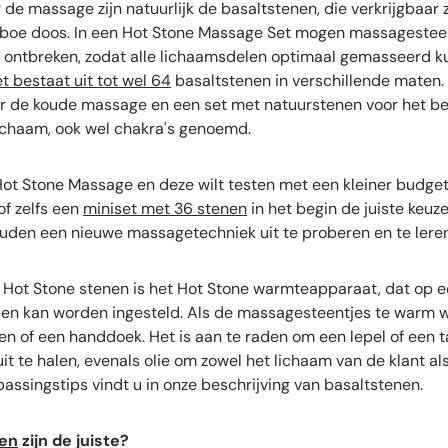
 de massage zijn natuurlijk de basaltstenen, die verkrijgbaar z
mboe doos. In een Hot Stone Massage Set mogen massagesteen
 ontbreken, zodat alle lichaamsdelen optimaal gemasseerd 
t bestaat uit tot wel 64
basaltstenen in verschillende maten
 de koude massage en een set met natuurstenen voor het b
ichaam, ook wel chakra's genoemd.
Hot Stone Massage en deze wilt testen met een kleiner budge
of zelfs een
miniset met 36 stenen
in het begin de juiste keuze 
den een nieuwe massagetechniek uit te proberen en te leren
e Hot Stone stenen is het Hot Stone warmteapparaat, dat op 
n kan worden ingesteld. Als de massagesteentjes te warm w
n of een handdoek. Het is aan te raden om een lepel of een 
it te halen, evenals olie om zowel het lichaam van de klant a
passingstips vindt u in onze beschrijving van basaltstenen.
en
zijn de juiste?